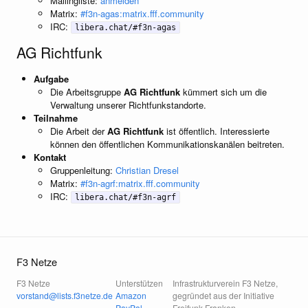
Mailingliste:
anmelden
Matrix:
#f3n-agas:matrix.fff.community
IRC:
libera.chat/#f3n-agas
AG Richtfunk
Aufgabe
Die Arbeitsgruppe
AG Richtfunk
kümmert sich um die
Verwaltung unserer Richtfunkstandorte.
Teilnahme
Die Arbeit der
AG Richtfunk
ist öffentlich. Interessierte
können den öffentlichen Kommunikationskanälen beitreten.
Kontakt
Gruppenleitung:
Christian Dresel
Matrix:
#f3n-agrf:matrix.fff.community
IRC:
libera.chat/#f3n-agrf
F3 Netze
F3 Netze
Unterstützen
Infrastrukturverein F3 Netze,
vorstand@lists.f3netze.de
Amazon
gegründet aus der Initiative
PayPal
Freifunk Franken.