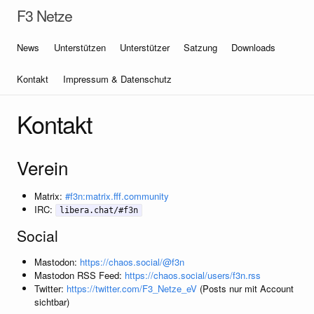
F3 Netze
News
Unterstützen
Unterstützer
Satzung
Downloads
Kontakt
Impressum & Datenschutz
Kontakt
Verein
Matrix:
#f3n:matrix.fff.community
IRC:
libera.chat/#f3n
Social
Mastodon:
https://chaos.social/@f3n
Mastodon RSS Feed:
https://chaos.social/users/f3n.rss
Twitter:
https://twitter.com/F3_Netze_eV
(Posts nur mit Account
sichtbar)